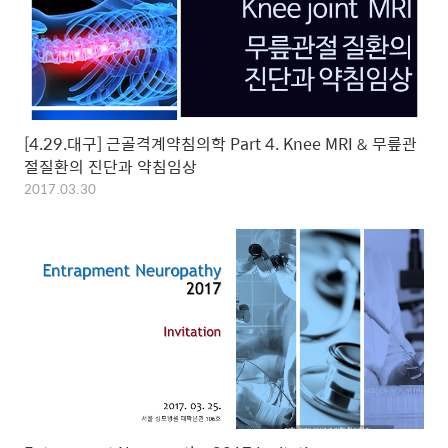
[4.29.대구] 근골격계약침의학 Part 4. Knee MRI & 무릎관
절질환의 진단과 약침임상
2017.03.30