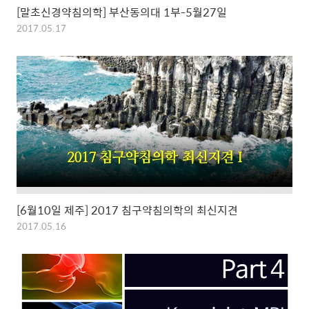
[말초신경약침의학] 부산동의대 1부-5월27일
2017.05.17
[6월10일 제주] 2017 침구약침의학의 최신지견
2017.05.16