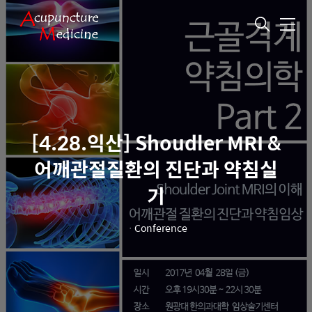
메
뉴
[4.28.익산] Shoudler MRI &
어깨관절질환의 진단과 약침실
기
ㆍ
Conference