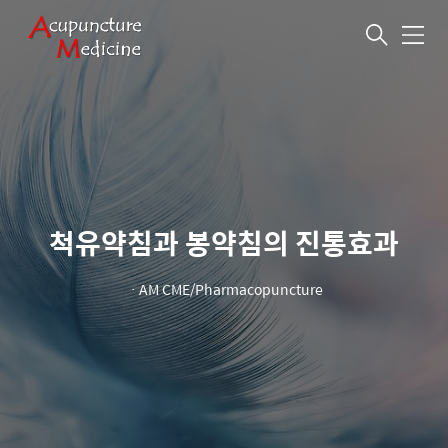
메
뉴
척유약침과 봉약침의 진통효과
ㆍ
AM CME/Pharmacopuncture